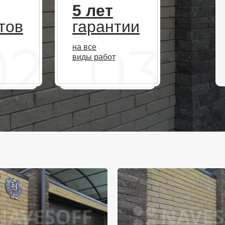
5 лет
тов
гарантии
на все
виды работ