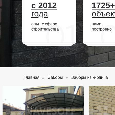
с 2012
1725+
года
объек
опыт с сфере
нами
строительства
построено
Главная
»
Заборы
»
Заборы из кирпича