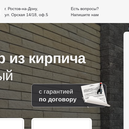
г. Ростов-на-Дону,
Есть вопросы?
ул. Орская 14/18, оф.5
Напишите нам
р из кирпича
ый
с гарантией
по договору