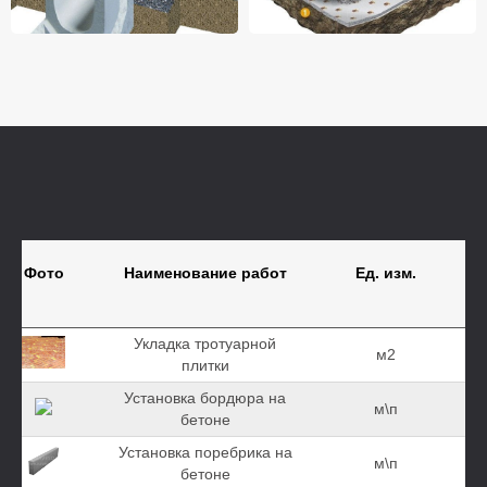
Фото
Наименование работ
Ед. изм.
Укладка тротуарной
м2
плитки
Установка бордюра на
м\п
бетоне
Установка поребрика на
м\п
бетоне