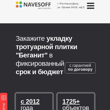
г. Ростов-на-Дону,
ул. Орская 14/18, оф.5
ДВОР ПОД КЛЮЧ
Закажите
укладку
тротуарной плитки
"Беганит"
в
фиксированный
с гарантией
по договору
срок и бюджет
с 2012
1725+
года
объектов