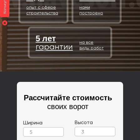
Калькулятор
опыт с сфере
нами
строительства
построено
5 лет
на все
гарантии
виды работ
Рассчитайте стоимость
своих ворот
Высота
Ширина