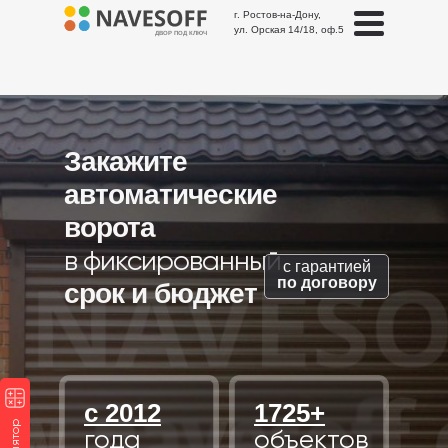
г. Ростов-на-Дону,
ул. Орская 14/18, оф.5
ДВОР ПОД КЛЮЧ
Закажите
автоматические
ворота
в фиксированный
с гарантией
по договору
срок и бюджет
с 2012
1725+
года
объектов