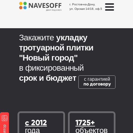
г. Ростов-на-Дону,
ул. Орская 14/18, оф.5
ДВОР ПОД КЛЮЧ
Закажите
укладку
тротуарной плитки
"Новый город"
в фиксированный
срок и бюджет
с гарантией
по договору
с 2012
1725+
года
объектов