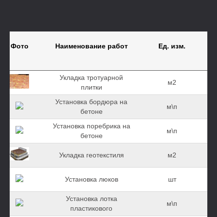
Фото
Наименование работ
Ед. изм.
Укладка тротуарной
м2
плитки
Установка бордюра на
м\п
бетоне
Установка поребрика на
м\п
бетоне
Укладка геотекстиля
м2
Установка люков
шт
Установка лотка
м\п
пластикового