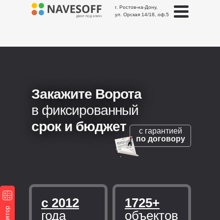
г. Ростов-на-Дону,
ул. Орская 14/18, оф.5
ДВОР ПОД КЛЮЧ
Закажите Ворота
в фиксированный
срок и бюджет
с гарантией
по договору
с 2012
1725+
года
объектов