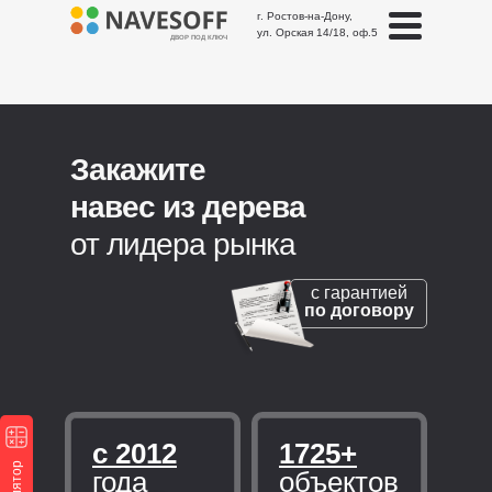
г. Ростов-на-Дону,
ул. Орская 14/18, оф.5
ДВОР ПОД КЛЮЧ
Закажите
навес из дерева
от лидера рынка
с гарантией
по договору
с 2012
1725+
года
объектов