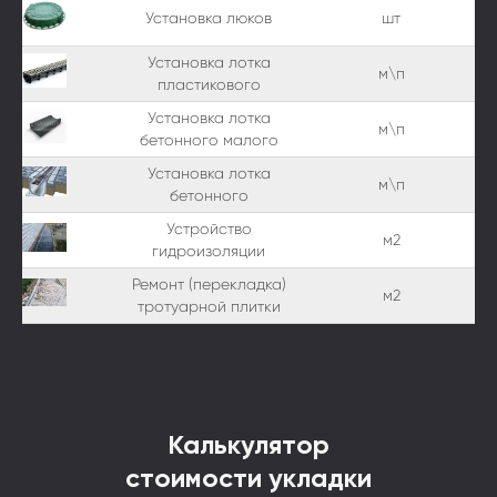
Установка люков
шт
Установка лотка
м\п
пластикового
Установка лотка
м\п
бетонного малого
Установка лотка
м\п
бетонного
Устройство
м2
гидроизоляции
Ремонт (перекладка)
м2
тротуарной плитки
Калькулятор
стоимости укладки