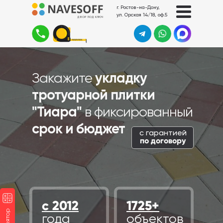
г. Ростов-на-Дону,
ул. Орская 14/18, оф.5
ДВОР ПОД КЛЮЧ
Закажите
укладку
тротуарной плитки
"Тиара"
в фиксированный
срок и бюджет
с гарантией
по договору
с 2012
1725+
года
объектов