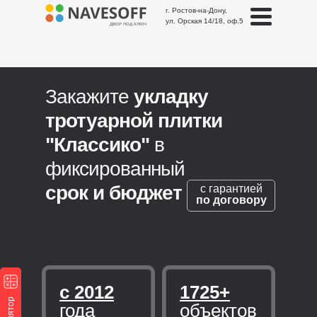
г. Ростов-на-Дону,
ул. Орская 14/18, оф.5
ДВОР ПОД КЛЮЧ
Закажите
укладку
тротуарной плитки
"Классико"
в
фиксированный
срок и бюджет
с гарантией
по договору
с 2012
1725+
года
объектов