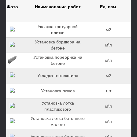
Фото
Наименование работ
Ед. изм.
Укладка тротуарной
м2
плитки
Установка бордюра на
м\п
бетоне
Установка поребрика на
м\п
бетоне
Укладка геотекстиля
м2
Установка люков
шт
Установка лотка
м\п
пластикового
Установка лотка бетонного
м\п
малого
Установка лотка бетонного
м\п