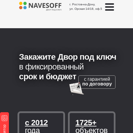
г. Ростов-на-Дону,
ул. Орская 14/18, оф.5
ДВОР ПОД КЛЮЧ
Закажите Двор под ключ
в фиксированный
срок и бюджет
с гарантией
по договору
с 2012
1725+
года
объектов