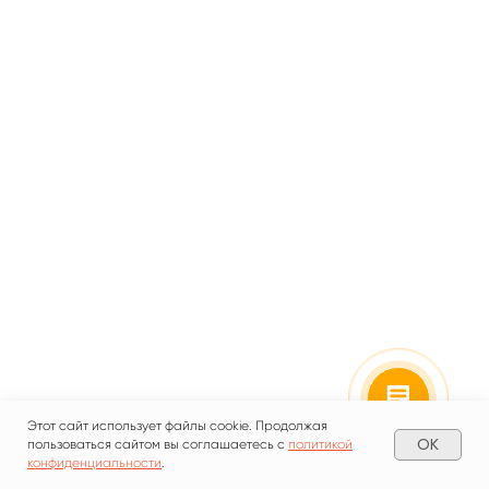
Мария Пучкова
Добрый день!
Уже спешу Вам помочь.
Что необходимо построить?
Этот сайт использует файлы cookie. Продолжая
OK
пользоваться сайтом вы соглашаетесь с
политикой
конфиденциальности
.