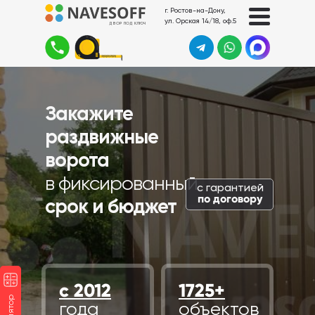
г. Ростов-на-Дону,
ул. Орская 14/18, оф.5
ДВОР ПОД КЛЮЧ
Закажите
раздвижные
ворота
в фиксированный
с гарантией
по договору
срок и бюджет
с 2012
1725+
года
объектов