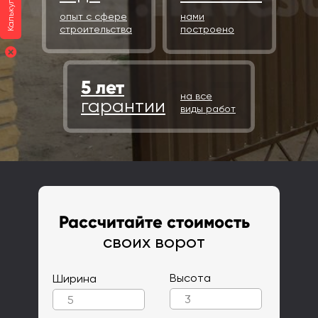
Калькулятор
опыт с сфере
нами
строительства
построено
5 лет
на все
гарантии
виды работ
Рассчитайте стоимость
своих ворот
Высота
Ширина