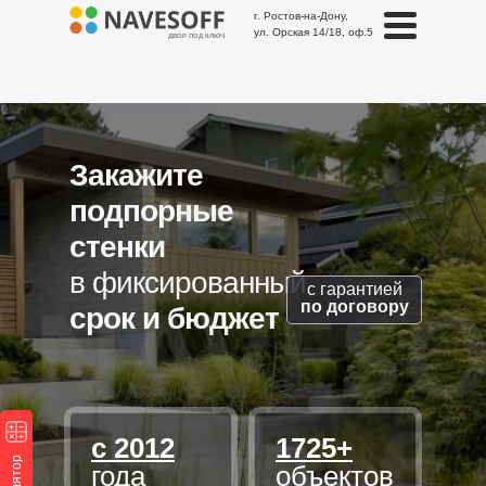
г. Ростов-на-Дону,
ул. Орская 14/18, оф.5
ДВОР ПОД КЛЮЧ
Закажите
подпорные
стенки
в фиксированный
с гарантией
по договору
срок и бюджет
с 2012
1725+
года
объектов