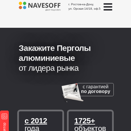
г. Ростов-на-Дону,
ул. Орская 14/18, оф.5
ДВОР ПОД КЛЮЧ
Закажите Перголы
алюминиевые
от лидера рынка
с гарантией
по договору
с 2012
1725+
года
объектов